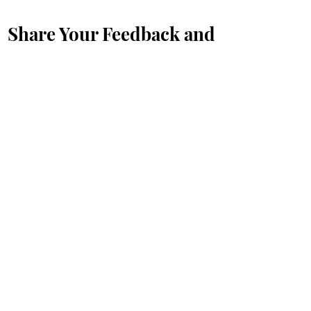
Share Your Feedback and
Suggestions with Us
First Name
*
Last Name
*
Email
*
Message...