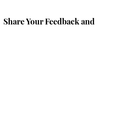
Share Your Feedback and
Suggestions with Us
First Name
*
Last Name
*
Email
*
Message...