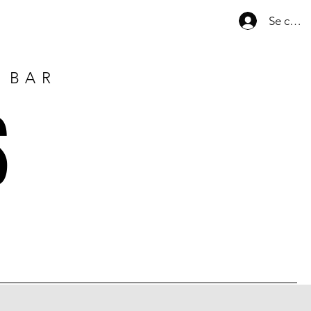
Se conn
E BAR
S
1