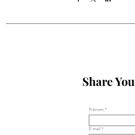
Share You
Prénom
*
E-mail
*