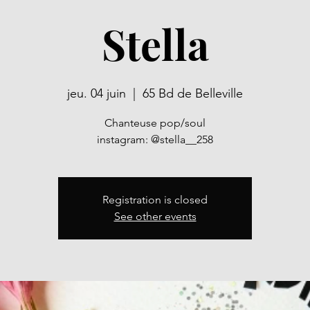
Stella
jeu. 04 juin
  |  
65 Bd de Belleville
Chanteuse pop/soul
instagram: @stella__258
Registration is closed
See other events